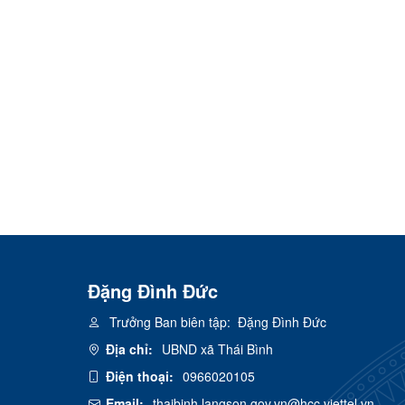
Đặng Đình Đức
Trưởng Ban biên tập:
Đặng Đình Đức
Địa chỉ:
UBND xã Thái Bình
Điện thoại:
0966020105
Email:
thaibinh.langson.gov.vn@hcc.viettel.vn