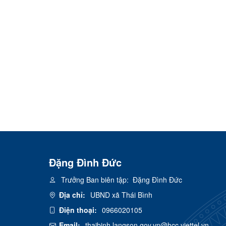
Đặng Đình Đức
Trưởng Ban biên tập:
Đặng Đình Đức
Địa chỉ:
UBND xã Thái Bình
Điện thoại:
0966020105
Email:
thaibinh.langson.gov.vn@hcc.viettel.vn