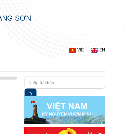
LẠNG SƠN
VIE
EN