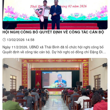
HỘI NGHỊ CÔNG BỐ QUYẾT ĐỊNH VỀ CÔNG TÁC CÁN BỘ
13/02/2026 14:58
Ngày 11/2/2026, UBND xã Thái Bình đã tổ chức hội nghị công bố
Quyết định về công tác cán bộ. Dự hôi nghị có đồng chí Đặng Đình
Đức, Chủ tịch UBND xã.Tại hội nghị, Trưởng Phòng Văn hoá - Xã
hội đã công bố Quyết định của Chủ tịch UBND xã Thái Bình về việc
bổ nhiệm bà Nguyễn Thị Lệ – Phó Giám đốc ...