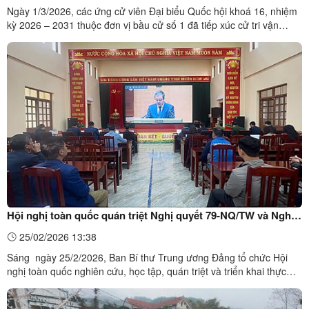
Ngày 1/3/2026, các ứng cử viên Đại biểu Quốc hội khoá 16, nhiệm
kỳ 2026 – 2031 thuộc đơn vị bầu cử số 1 đã tiếp xúc cử tri vận
động bầu cử taị xã Lộc Bình. Hội nghị được tổ chức bằng hình
thức trực tiếp kết hợp trực tuyến đến điểm cầu các xã: Mẫu Sơn,
Na Dương, Lợi Bác, Thống Nhất, Xuân Dương, ...
Hội nghị toàn quốc quán triệt Nghị quyết 79-NQ/TW và Nghị
quyết 80 -NQ/TW của Bộ Chính trị
25/02/2026 13:38
Sáng ngày 25/2/2026, Ban Bí thư Trung ương Đảng tổ chức Hội
nghị toàn quốc nghiên cứu, học tập, quán triệt và triển khai thực
hiện Nghị quyết số 79 - NQ/TW về phát triển kinh tế Nhà nước và
Nghị quyết số 80 - NQ/TW về phát triển văn hóa Việt Nam của Bộ