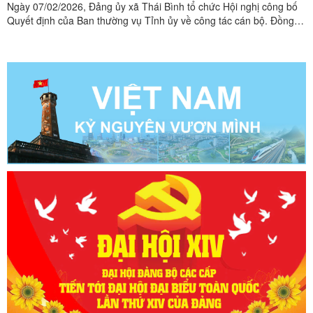
Ngày 07/02/2026, Đảng ủy xã Thái Bình tổ chức Hội nghị công bố
Quyết định của Ban thường vụ Tỉnh ủy về công tác cán bộ. Đồng
chí Lương Văn Thái, Bí thư Đảng ủy, Chủ tịch HĐND xã chủ trì Hội
Nghị.Các đại biểu dự Hội nghị Tại hội nghị, các đại biểu đã
được nghe Lãnh đạo Ban xây dựng đảng xã ...