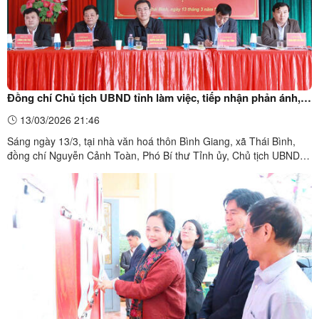
Đồng chí Chủ tịch UBND tỉnh làm việc, tiếp nhận phản ánh,
kiến nghị của công dân liên quan đến Dự án trang trại chăn
13/03/2026 21:46
nuôi lợn thương phẩm ở xã Thái Bình
Sáng ngày 13/3, tại nhà văn hoá thôn Bình Giang, xã Thái Bình,
đồng chí Nguyễn Cảnh Toàn, Phó Bí thư Tỉnh ủy, Chủ tịch UBND
tỉnh làm việc, tiếp nhận các kiến nghị, phản ánh của công dân liên
quan đến việc thực hiện Dự án trang trại chăn nuôi lợn thương
phẩm của Công ty cổ phần chăn nuôi Rutech.Dự ...