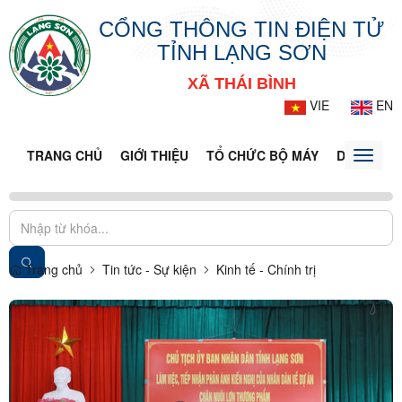
CỔNG THÔNG TIN ĐIỆN TỬ
TỈNH LẠNG SƠN
XÃ THÁI BÌNH
VIE
EN
TRANG CHỦ
GIỚI THIỆU
TỔ CHỨC BỘ MÁY
DOANH NG
Toggle
naviga
Trang chủ
Tin tức - Sự kiện
Kinh tế - Chính trị