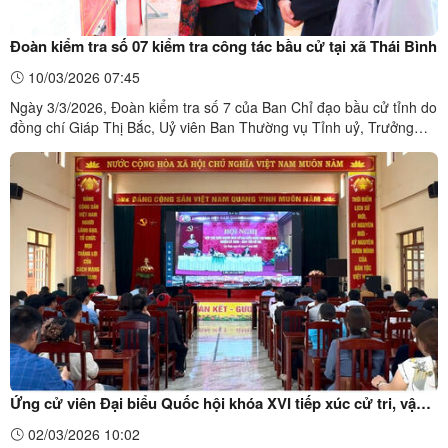
Đoàn kiểm tra số 07 kiểm tra công tác bầu cử tại xã Thái Bình
10/03/2026 07:45
Ngày 3/3/2026, Đoàn kiểm tra số 7 của Ban Chỉ đạo bầu cử tỉnh do
đồng chí Giáp Thị Bắc, Uỷ viên Ban Thường vụ Tỉnh uỷ, Trưởng
Ban Tổ chức Tỉnh ủy, thành viên Ban Chỉ đạo bầu cử tỉnh làm
Trưởng đoàn đã kiểm tra công tác chuẩn bị bầu cử đại biểu Quốc
hội khoá XVI và đại biểu HĐND các cấp nhiệm kỳ ...
Ứng cử viên Đại biểu Quốc hội khóa XVI tiếp xúc cử tri, vận
động bầu cử ở đơn vị bầu cử số 1
02/03/2026 10:02