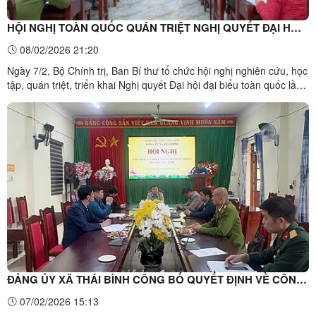
HỘI NGHỊ TOÀN QUỐC QUÁN TRIỆT NGHỊ QUYẾT ĐẠI HỘI
XIV CỦA ĐẢNG
08/02/2026 21:20
Ngày 7/2, Bộ Chính trị, Ban Bí thư tổ chức hội nghị nghiên cứu, học
tập, quán triệt, triển khai Nghị quyết Đại hội đại biểu toàn quốc lần
thứ XIV của Đảng. Hội nghị tổ chức theo hình thức trực tiếp kết hợp
trực tuyến và được tường thuật trực tiếp trên các kênh, sóng của
Đài Truyền hình Việt Nam ...
ĐẢNG ỦY XÃ THÁI BÌNH CÔNG BỐ QUYẾT ĐỊNH VỀ CÔNG
TÁC CÁN BỘ
07/02/2026 15:13