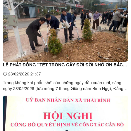
Chính trị bằng hình thức trực tiếp kết hợp ...
LỄ PHÁT ĐỘNG “TẾT TRỒNG CÂY ĐỜI ĐỜI NHỚ ƠN BÁC
HỒ” XUÂN BÍNH NGỌ 2026
23/02/2026 21:37
Trong không khí phấn khởi của những ngày đầu xuân mới, sáng
ngày 23/02/2026 (tức mùng 7 tháng Giêng năm Bính Ngọ), Đảng
uỷ, HĐND, UBND, Uỷ ban MTTQ Việt Nam xã Thái Bình đã long
trọng tổ chức Lễ phát động Tết trồng cây đời đời nhớ ơn Bác Hồ
Xuân Bính Ngọ 2026. Dự buổi lễ có đồng chí Hoàng Ngọc ...