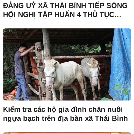
ĐẢNG UỶ XÃ THÁI BÌNH TIẾP SÓNG
HỘI NGHỊ TẬP HUẤN 4 THỦ TỤC
HÀNH CHÍNH CỦA ĐẢNG TRÊN MÔI
TRƯỜNG ĐIỆN TỬ
Kiểm tra các hộ gia đình chăn nuôi
ngựa bạch trên địa bàn xã Thái Bình