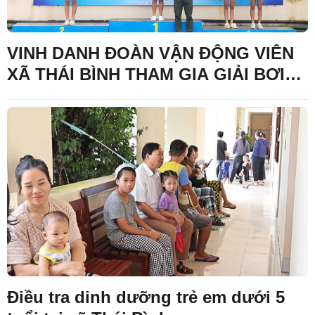
VINH DANH ĐOÀN VẬN ĐỘNG VIÊN
XÃ THÁI BÌNH THAM GIA GIẢI BƠI
CÁC NHÓM TUỔI TRẺ TỈNH LẠNG
SƠN NĂM 2026
Điều tra dinh dưỡng trẻ em dưới 5