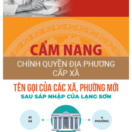
XÃ THÁI BÌNH THAM GIA HỘI NGHỊ QUYẾT HỘI NGHỊ
TRUNG ƯƠNG 3 KHÓA XIV
Tổ đại biểu số 6 HĐND tỉnh tiếp xúc cử tri sau kỳ họp
thường lệ giữa năm 2026 tại thôn Lâm Ca
LÃNH ĐẠO UBND XÃ THÁI BÌNH THĂM, TẶNG QUÀ GIA
ĐÌNH THƯƠNG BINH TẠI THÔN KHE DĂM, THÔN LÂM CA VÀ
THÔN BÌNH CA
LÃNH ĐẠO HĐND XÃ THÁI BÌNH THĂM, TẶNG QUÀ GIA
ĐÌNH THƯƠNG BINH TẠI THÔN HOÀ AN, THÔN BẢN MỤC VÀ
THÔN THÁI BÌNH