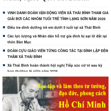
THƯƠNG BINH TẠI THÔN HOÀ AN,
THÔN BẢN MỤC VÀ THÔN THÁI
VINH DANH ĐOÀN VẬN ĐỘNG VIÊN XÃ THÁI BÌNH THAM GIA
GIẢI BƠI CÁC NHÓM TUỔI TRẺ TỈNH LẠNG SƠN NĂM 2026
BÌNH
Điều tra dinh dưỡng trẻ em dưới 5 tuổi tại xã Thái Bình
Các lực lượng và Nhân dân hỗ trợ gia đình bị sạt lở đất tại
thôn Bản Mục
ĐOÀN CỰU GIÁO VIÊN TỪNG CÔNG TÁC TẠI ĐÌNH LẬP ĐẾN
THĂM XÃ THÁI BÌNH
Xã Thái Bình hoàn thành hội nghị Tiếp xúc cử tri sau kỳ
họp thường lệ giữa năm 2026
ĐẢNG UỶ XÃ THÁI BÌNH TIẾP SÓNG HỘI NGHỊ TẬP HUẤN 4
THỦ TỤC HÀNH CHÍNH CỦA ĐẢNG TRÊN MÔI TRƯỜNG
ĐIỆN TỬ
Kiểm tra các hộ gia đình chăn nuôi ngựa bạch trên địa bàn
xã Thái Bình