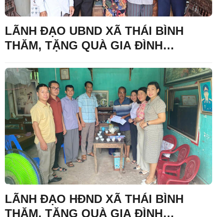
LÃNH ĐẠO UBND XÃ THÁI BÌNH
THĂM, TẶNG QUÀ GIA ĐÌNH
THƯƠNG BINH TẠI THÔN KHE DĂM,
THÔN LÂM CA VÀ THÔN BÌNH CA
LÃNH ĐẠO HĐND XÃ THÁI BÌNH
THĂM, TẶNG QUÀ GIA ĐÌNH