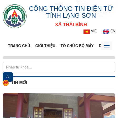
CỔNG THÔNG TIN ĐIỆN TỬ
TỈNH LẠNG SƠN
XÃ THÁI BÌNH
VIE
EN
TRANG CHỦ
GIỚI THIỆU
TỔ CHỨC BỘ MÁY
DOANH NG
Toggle
naviga
TIN MỚI