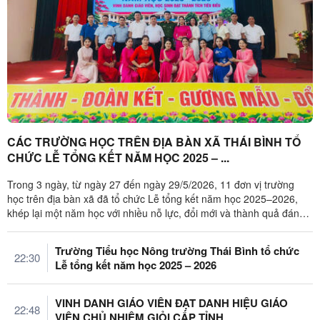
CÁC TRƯỜNG HỌC TRÊN ĐỊA BÀN XÃ THÁI BÌNH TỔ
CHỨC LỄ TỔNG KẾT NĂM HỌC 2025 – ...
Trong 3 ngày, từ ngày 27 đến ngày 29/5/2026, 11 đơn vị trường
học trên địa bàn xã đã tổ chức Lễ tổng kết năm học 2025–2026,
khép lại một năm học với nhiều nỗ lực, đổi mới và thành quả đáng
ghi nhận ...
Trường Tiểu học Nông trường Thái Bình tổ chức
22:30
Lễ tổng kết năm học 2025 – 2026
VINH DANH GIÁO VIÊN ĐẠT DANH HIỆU GIÁO
22:48
VIÊN CHỦ NHIỆM GIỎI CẤP TỈNH