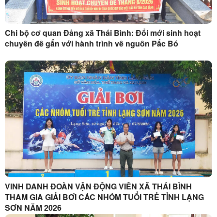
Chi bộ cơ quan Đảng xã Thái Bình: Đổi mới sinh hoạt
chuyên đề gắn với hành trình về nguồn Pắc Bó
VINH DANH ĐOÀN VẬN ĐỘNG VIÊN XÃ THÁI BÌNH
THAM GIA GIẢI BƠI CÁC NHÓM TUỔI TRẺ TỈNH LẠNG
SƠN NĂM 2026