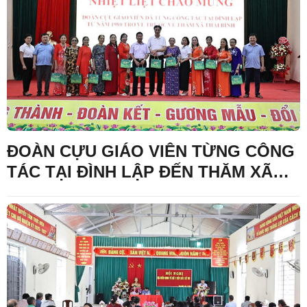
ĐOÀN CỰU GIÁO VIÊN TỪNG CÔNG
TÁC TẠI ĐÌNH LẬP ĐẾN THĂM XÃ
THÁI BÌNH