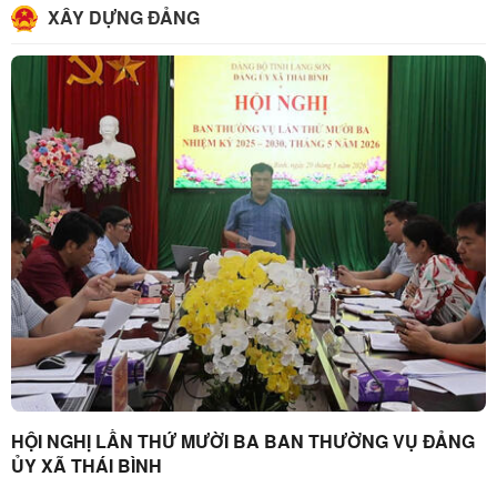
XÂY DỰNG ĐẢNG
HỘI NGHỊ LẦN THỨ MƯỜI BA BAN THƯỜNG VỤ ĐẢNG
ỦY XÃ THÁI BÌNH