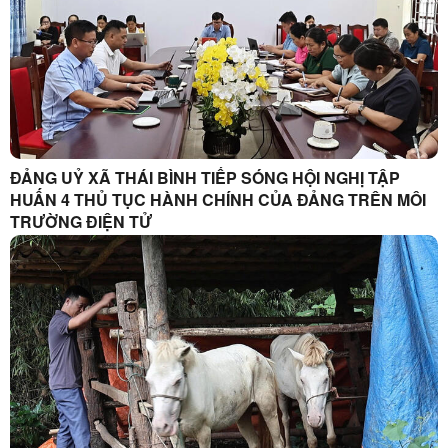
ĐẢNG UỶ XÃ THÁI BÌNH TIẾP SÓNG HỘI NGHỊ TẬP
HUẤN 4 THỦ TỤC HÀNH CHÍNH CỦA ĐẢNG TRÊN MÔI
TRƯỜNG ĐIỆN TỬ