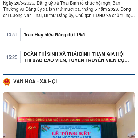
Ngày 20/5/2026, Đảng uỷ xã Thái Bình tổ chức hội nghị Ban
Thường vụ Đảng ủy xã lần thứ mười ba, tháng 5 năm 2026. Đồng
chí Lương Văn Thái, Bí thư Đảng ủy, Chủ tịch HĐND xã chủ trì hội
nghị. Tham dự ...
10:51
Trao Huy hiệu Đảng đợt 19/5
ĐOÀN THÍ SINH XÃ THÁI BÌNH THAM GIA HỘI
15:25
THI BÁO CÁO VIÊN, TUYÊN TRUYỀN VIÊN CỤM
...
VĂN HOÁ - XÃ HỘI