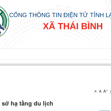
CỔNG THÔNG TIN ĐIỆN TỬ TỈNH 
XÃ THÁI BÌNH
+
A
A
|
-
A
 sở hạ tầng du lịch