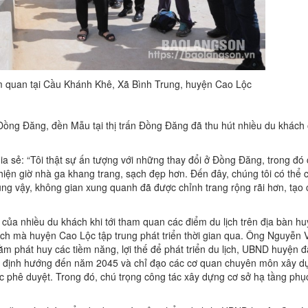
quan tại Cầu Khánh Khê, Xã Bình Trung, huyện Cao Lộc
ồng Đăng, đền Mẫu tại thị trấn Đồng Đăng đã thu hút nhiều du khách 
ia sẻ: “Tôi thật sự ấn tượng với những thay đổi ở Đồng Đăng, trong đó
iện giờ nhà ga khang trang, sạch đẹp hơn. Đến đây, chúng tôi có thể 
ng vậy, không gian xung quanh đã được chỉnh trang rộng rãi hơn, tạo
ủa nhiều du khách khi tới tham quan các điểm du lịch trên địa bàn h
 lịch mà huyện Cao Lộc tập trung phát triển thời gian qua. Ông Nguyễn 
 phát huy các tiềm năng, lợi thế để phát triển du lịch, UBND huyện đ
 và định hướng đến năm 2045 và chỉ đạo các cơ quan chuyên môn xây d
ợc phê duyệt. Trong đó, chú trọng công tác xây dựng cơ sở hạ tầng phụ