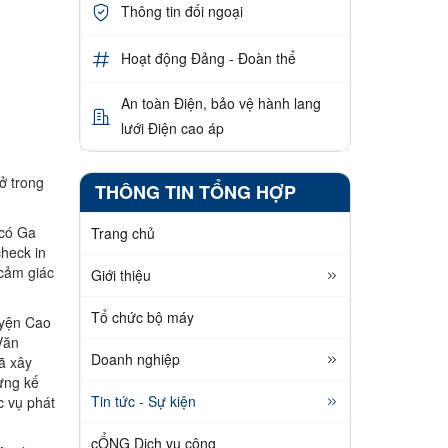
Thông tin đối ngoại
Hoạt động Đảng - Đoàn thể
An toàn Điện, bảo vệ hành lang
lưới Điện cao áp
ở trong
THÔNG TIN TỔNG HỢP
 có Ga
Trang chủ
check in
 cảm giác
Giới thiệu
Tổ chức bộ máy
uyện Cao
Văn
Doanh nghiệp
ã xây
ựng kế
Tin tức - Sự kiện
c vụ phát
cỔNG Dịch vụ công