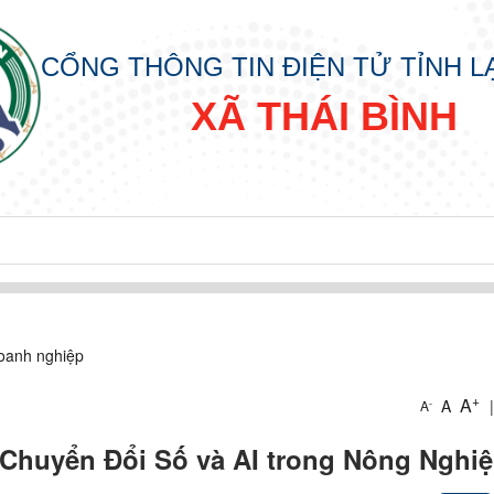
CỔNG THÔNG TIN ĐIỆN TỬ TỈNH 
XÃ THÁI BÌNH
oanh nghiệp
+
A
A
|
-
A
huyển Đổi Số và AI trong Nông Nghi