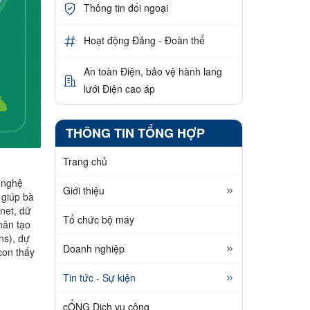
Thông tin đối ngoại
Hoạt động Đảng - Đoàn thể
An toàn Điện, bảo vệ hành lang
lưới Điện cao áp
THÔNG TIN TỔNG HỢP
Trang chủ
g nghệ
Giới thiệu
 giúp bà
rnet, dữ
Tổ chức bộ máy
hân tạo
ns), dự
Doanh nghiệp
con thấy
Tin tức - Sự kiện
cỔNG Dịch vụ công