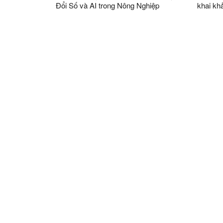
Đổi Số và AI trong Nông Nghiệp
khai kh
tranh c
UBND c