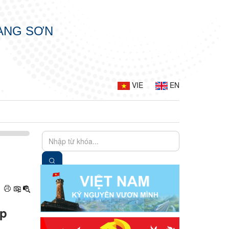
LẠNG SƠN
VIE
EN
ệp