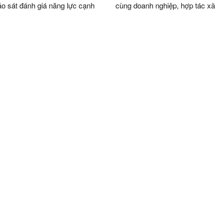
ảo sát đánh giá năng lực cạnh
cùng doanh nghiệp, hợp tác xã
ấp sở, ban, ngành cấp tỉnh và
ấp huyện (DDCI) năm 2024