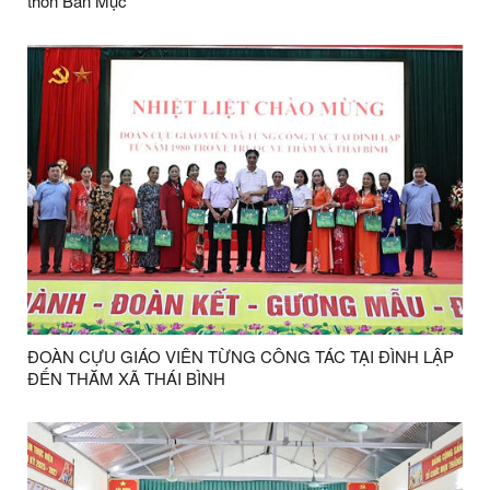
thôn Bản Mục
ĐOÀN CỰU GIÁO VIÊN TỪNG CÔNG TÁC TẠI ĐÌNH LẬP
ĐẾN THĂM XÃ THÁI BÌNH