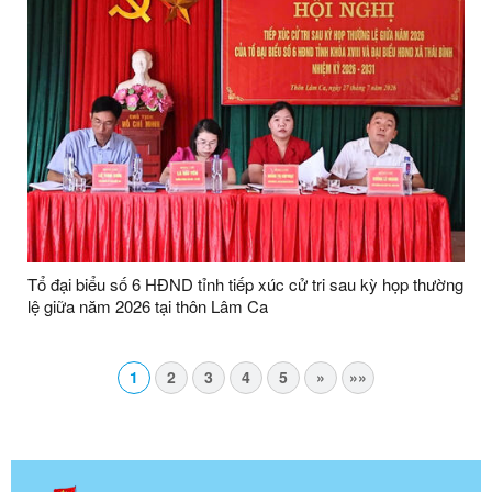
Tổ đại biểu số 6 HĐND tỉnh tiếp xúc cử tri sau kỳ họp thường
lệ giữa năm 2026 tại thôn Lâm Ca
1
2
3
4
5
»
»»