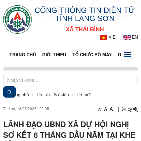
CỔNG THÔNG TIN ĐIỆN TỬ
TỈNH LẠNG SƠN
XÃ THÁI BÌNH
VIE
EN
TRANG CHỦ
GIỚI THIỆU
TỔ CHỨC BỘ MÁY
DOANH NG
Toggle
naviga
Trang chủ
Tin tức - Sự kiện
Tin mới
+
A
Thứ ba, 16/06/2026
|
22:35
A
|
-
A
LÃNH ĐẠO UBND XÃ DỰ HỘI NGHỊ
SƠ KẾT 6 THÁNG ĐẦU NĂM TẠI KHE