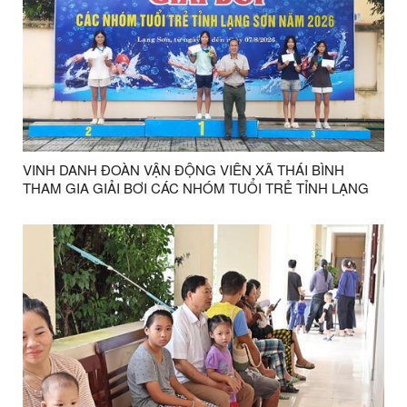
VINH DANH ĐOÀN VẬN ĐỘNG VIÊN XÃ THÁI BÌNH
THAM GIA GIẢI BƠI CÁC NHÓM TUỔI TRẺ TỈNH LẠNG
SƠN NĂM 2026