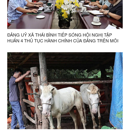
ĐẢNG UỶ XÃ THÁI BÌNH TIẾP SÓNG HỘI NGHỊ TẬP
HUẤN 4 THỦ TỤC HÀNH CHÍNH CỦA ĐẢNG TRÊN MÔI
TRƯỜNG ĐIỆN TỬ