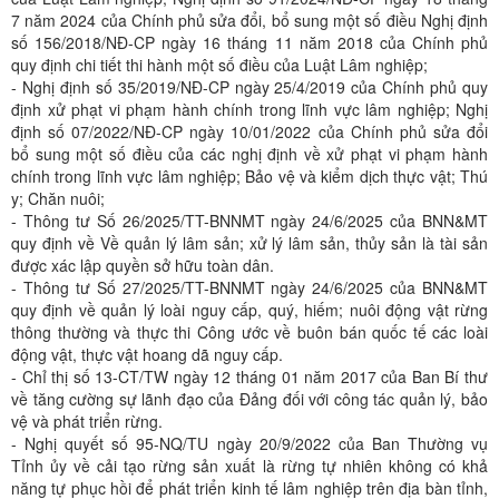
7 năm 2024 của Chính phủ sửa đổi, bổ sung một số điều Nghị định
số 156/2018/NĐ-CP ngày 16 tháng 11 năm 2018 của Chính phủ
quy định chi tiết thi hành một số điều của Luật Lâm nghiệp;
- Nghị định số 35/2019/NĐ-CP ngày 25/4/2019 của Chính phủ quy
định xử phạt vi phạm hành chính trong lĩnh vực lâm nghiệp; Nghị
định số 07/2022/NĐ-CP ngày 10/01/2022 của Chính phủ sửa đổi
bổ sung một số điều của các nghị định về xử phạt vi phạm hành
chính trong lĩnh vực lâm nghiệp; Bảo vệ và kiểm dịch thực vật; Thú
y; Chăn nuôi;
- Thông tư Số 26/2025/TT-BNNMT ngày 24/6/2025 của BNN&MT
quy định về Về quản lý lâm sản; xử lý lâm sản, thủy sản là tài sản
được xác lập quyền sở hữu toàn dân.
- Thông tư Số 27/2025/TT-BNNMT ngày 24/6/2025 của BNN&MT
quy định về quản lý loài nguy cấp, quý, hiếm; nuôi động vật rừng
thông thường và thực thi Công ước về buôn bán quốc tế các loài
động vật, thực vật hoang dã nguy cấp.
- Chỉ thị số 13-CT/TW ngày 12 tháng 01 năm 2017 của Ban Bí thư
về tăng cường sự lãnh đạo của Đảng đối với công tác quản lý, bảo
vệ và phát triển rừng.
- Nghị quyết số 95-NQ/TU ngày 20/9/2022 của Ban Thường vụ
Tỉnh ủy về cải tạo rừng sản xuất là rừng tự nhiên không có khả
năng tự phục hồi để phát triển kinh tế lâm nghiệp trên địa bàn tỉnh,