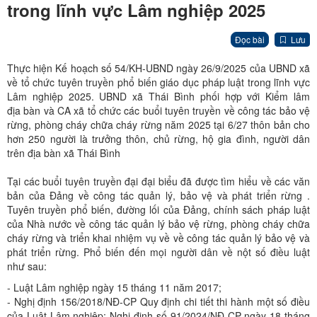
trong lĩnh vực Lâm nghiệp 2025
Đọc bài
Lưu
Thực hiện Kế hoạch số 54/KH-UBND ngày 26/9/2025 của UBND xã
về tổ chức tuyên truyền phổ biến giáo dục pháp luật trong lĩnh vực
Lâm nghiệp 2025. UBND xã Thái Bình phối hợp với Kiểm lâm
địa bàn và CA xã tổ chức các buổi tuyên truyền về công tác bảo vệ
rừng, phòng cháy chữa cháy rừng năm 2025 tại 6/27 thôn bản cho
hơn 250 người là trưởng thôn, chủ rừng, hộ gia đình, người dân
trên địa bàn xã Thái Bình
Tại các buổi tuyên truyền đại đại biểu đã được tìm hiểu về các văn
bản của Đảng về công tác quản lý, bảo vệ và phát triển rừng .
Tuyên truyền phổ biến, đường lối của Đảng, chính sách pháp luật
của Nhà nước về công tác quản lý bảo vệ rừng, phòng cháy chữa
cháy rừng và triển khai nhiệm vụ về về công tác quản lý bảo vệ và
phát triển rừng. Phổ biến đến mọi người dân về nột số điều luật
như sau:
- Luật Lâm nghiệp ngày 15 tháng 11 năm 2017;
- Nghị định 156/2018/NĐ-CP Quy định chi tiết thi hành một số điều
của Luật Lâm nghiệp; Nghị định số 91/2024/NĐ-CP ngày 18 tháng