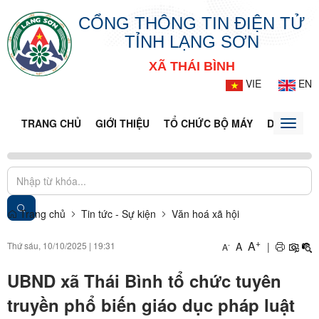
CỔNG THÔNG TIN ĐIỆN TỬ
TỈNH LẠNG SƠN
XÃ THÁI BÌNH
VIE
EN
TRANG CHỦ
GIỚI THIỆU
TỔ CHỨC BỘ MÁY
DOANH NG
Toggle
naviga
Trang chủ
Tin tức - Sự kiện
Văn hoá xã hội
+
A
Thứ sáu, 10/10/2025
|
19:31
A
|
-
A
UBND xã Thái Bình tổ chức tuyên
truyền phổ biến giáo dục pháp luật