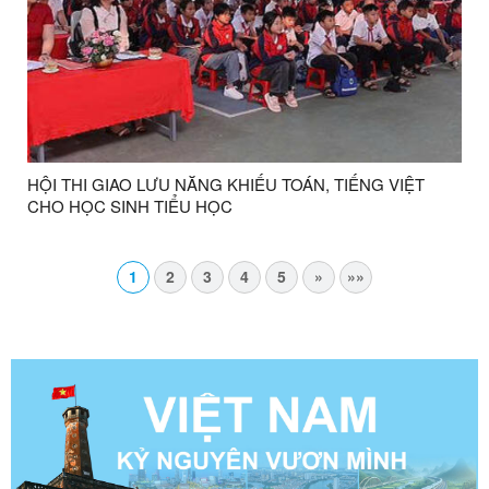
HỘI THI GIAO LƯU NĂNG KHIẾU TOÁN, TIẾNG VIỆT
CHO HỌC SINH TIỂU HỌC
1
2
3
4
5
»
»»