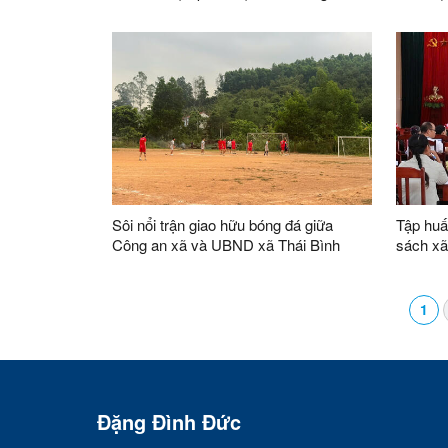
non trên địa bàn
Sôi nổi trận giao hữu bóng đá giữa
Tập huấ
Công an xã và UBND xã Thái Bình
sách xã
1
Đặng Đình Đức