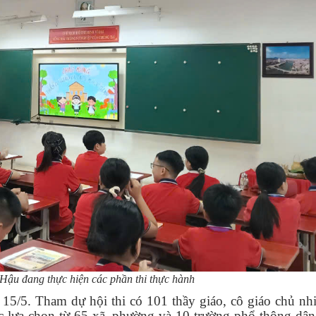
Hậu đang thực hiện các phần thi thực hành
n 15/5. Tham dự hội thi có 101 thầy giáo, cô giáo chủ nh
c lựa chọn từ 65 xã, phường và 10 trường phổ thông dân