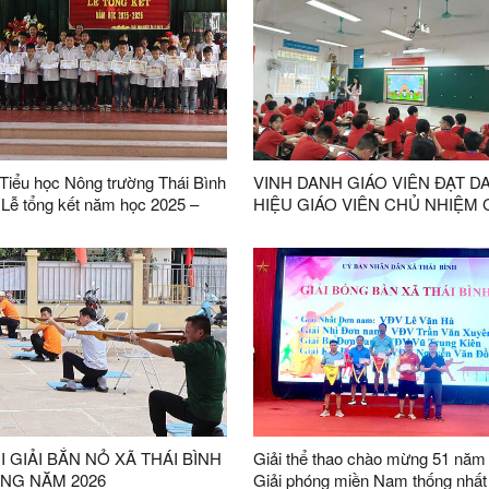
Tiểu học Nông trường Thái Bình
VINH DANH GIÁO VIÊN ĐẠT D
–
HIỆU GIÁO VIÊN CHỦ NHIỆM 
CẤP TỈNH
I GIẢI BẮN NỎ XÃ THÁI BÌNH
Giải thể thao chào mừng 51 năm
NG NĂM 2026
Giải phóng miền Nam thống nhất