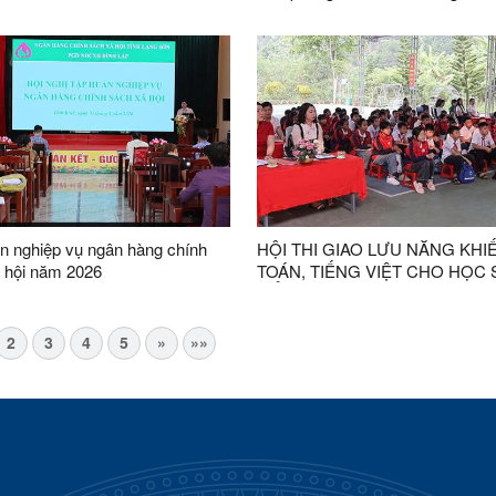
nước (30/4/1975 – 30/4/2026) và
năm ngày Quốc tế lao động 01/0
n nghiệp vụ ngân hàng chính
HỘI THI GIAO LƯU NĂNG KHI
 hội năm 2026
TOÁN, TIẾNG VIỆT CHO HỌC 
TIỂU HỌC
2
3
4
5
»
»»