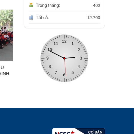
 140
Trong tháng:
402
5.
Tất cả:
12.700
ẾU
SINH