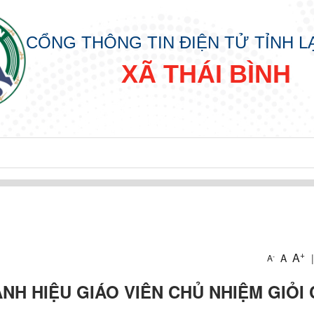
CỔNG THÔNG TIN ĐIỆN TỬ TỈNH 
XÃ THÁI BÌNH
+
A
A
|
-
A
ANH HIỆU GIÁO VIÊN CHỦ NHIỆM GIỎI