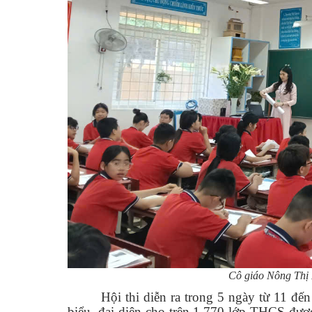
Cô giáo Nông Thị 
Hội thi diễn ra trong 5 ngày từ 11 đế
biểu, đại diện cho trên 1.770 lớp THCS đượ