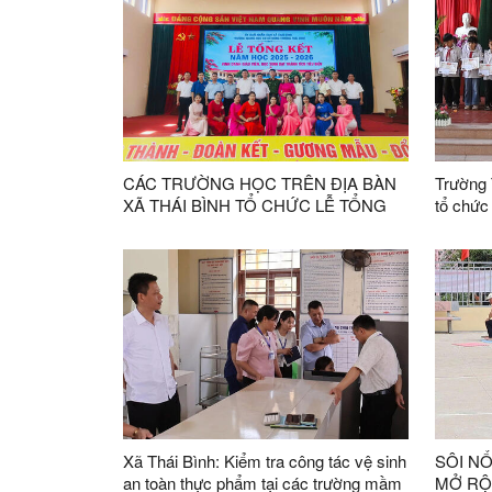
CÁC TRƯỜNG HỌC TRÊN ĐỊA BÀN
Trường 
XÃ THÁI BÌNH TỔ CHỨC LỄ TỔNG
tổ chức Lễ tổng kết năm học 2025 
KẾT NĂM HỌC 2025 – 2026
2026
Xã Thái Bình: Kiểm tra công tác vệ sinh
SÔI NỔ
an toàn thực phẩm tại các trường mầm
MỞ RỘ