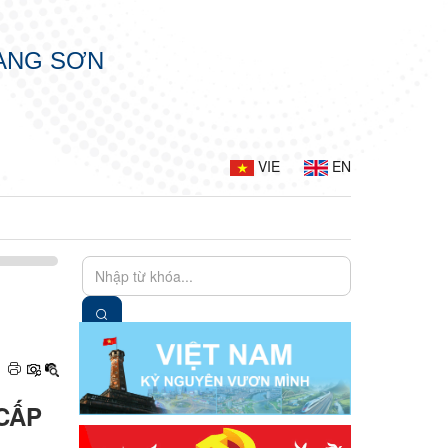
LẠNG SƠN
VIE
EN
 CẤP